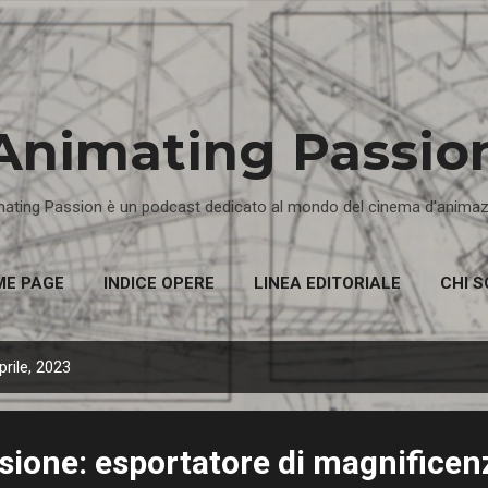
Passa ai contenuti principali
Animating Passio
ating Passion è un podcast dedicato al mondo del cinema d'anima
ME PAGE
INDICE OPERE
LINEA EDITORIALE
CHI 
prile, 2023
sione: esportatore di magnificen