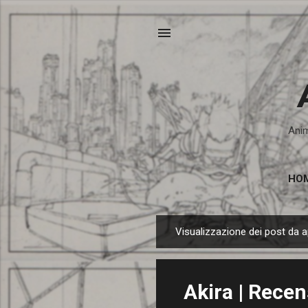
Anim
HO
Visualizzazione dei post da a
P
o
s
Akira | Recen
t