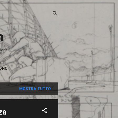
n
zione
SONO
MOSTRA TUTTO
za