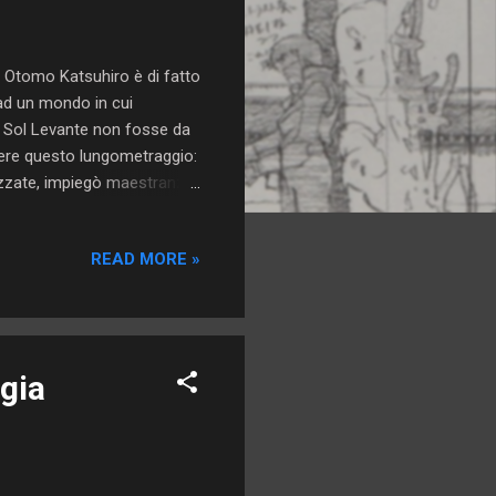
i Otomo Katsuhiro è di fatto
 ad un mondo in cui
l Sol Levante non fosse da
vere questo lungometraggio:
lizzate, impiegò maestranze
film di ben due ore, animato
risulta perciò incredibile
READ MORE »
alcune sequenze, lasciano
nga, il cui autore è sempre
ta per ospita...
lgia