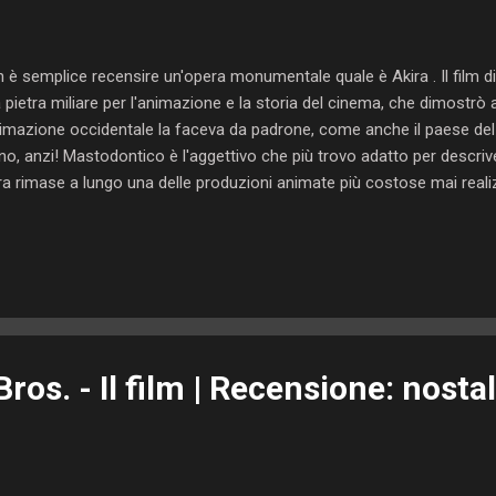
 è semplice recensire un'opera monumentale quale è Akira . Il film d
 pietra miliare per l'animazione e la storia del cinema, che dimostrò
nimazione occidentale la faceva da padrone, come anche il paese de
o, anzi! Mastodontico è l'aggettivo che più trovo adatto per descri
ra rimase a lungo una delle produzioni animate più costose mai rea
buona parte degli studi d'animazione giapponesi e diede alla luce un 
4 fotogrammi al secondo e con una cura dei dettagli maniacale. Akira 
ora oggi, creando un complesso di immagini e suoni che, specie in 
gorati gli spettatori. Ma passiamo alla storia: tratta dall'omonimo ma
mo, Akira ci trasporta in un futuristico 2019, anno in cui Neo-Tokyo s
ros. - Il film | Recensione: nosta