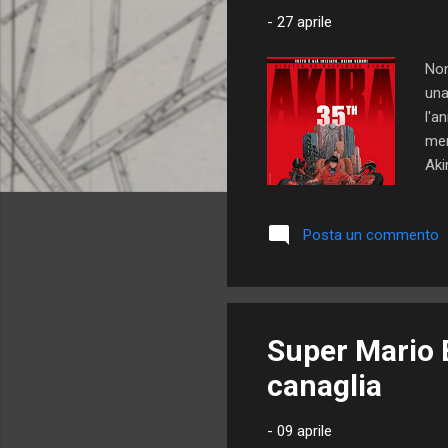
-
27 aprile
Non
una
l'a
men
Aki
da 
a 2
Posta un commento
anc
fol
Oto
Super Mario B
canaglia
-
09 aprile