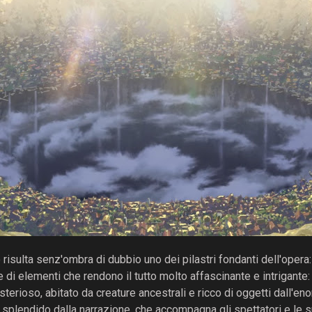
risulta senz'ombra di dubbio uno dei pilastri fondanti dell'opera
e di elementi che rendono il tutto molto affascinante e intrigante: 
erioso, abitato da creature ancestrali e ricco di oggetti dall'eno
splendido dalla narrazione, che accompagna gli spettatori e le sp