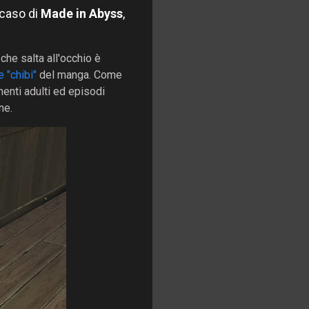
 caso di
Made in Abyss
,
 che salta all'occhio è
e "chibi"
del manga. Come
enti adulti ed episodi
ne.