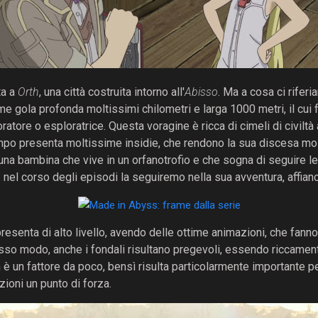
ta a
Orth
, una città costruita intorno all'
Abisso
. Ma a cosa ci rifer
e gola profonda moltissimi chilometri e larga 1000 metri, il cui
ratore o esploratrice
. Questa voragine è ricca di cimeli di civilt
po presenta moltissime insidie, che rendono la sua discesa mol
 una bambina che vive in un orfanotrofio e che sogna di seguire 
 nel corso degli episodi la seguiremo nella sua avventura, affianc
resenta di alto livello, avendo delle ottime animazioni, che fanno
esso modo, anche i fondali risultano pregevoli, essendo riccamen
 è un fattore da poco, bensì risulta particolarmente importante 
ioni un punto di forza.